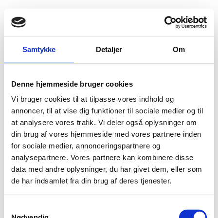
Fold søgefelt ud
Menu
Gå til forsiden
Flygtningenævnet
Baggrundsmateriale
Samtykke
Detaljer
Om
Current situation of Wahadad Party suppurtors
Denne hjemmeside bruger cookies
Current situation of Wahadad Party suppurtors
Vi bruger cookies til at tilpasse vores indhold og
Bilag 227
annoncer, til at vise dig funktioner til sociale medier og til
16.04.2002
Immigration and Refugee Board of Canada (IRB)
Afghanistan (I)
at analysere vores trafik. Vi deler også oplysninger om
din brug af vores hjemmeside med vores partnere inden
Rapport fra det canadiske immigrations- og
for sociale medier, annonceringspartnere og
flygtningenævn, af 16. april 2002: ”Current situation of
analysepartnere. Vores partnere kan kombinere disse
Wahadad Party suppurtors”. Indeholder oplysninger om
data med andre oplysninger, du har givet dem, eller som
Hezb-i-Wahdat
, herunder om fraktionerne Akbari og
de har indsamlet fra din brug af deres tjenester.
Khalili.
Download
S
Nødvendig