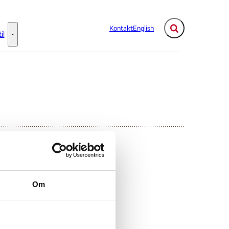
Kontakt
English
Fold søgefelt ud
il
Flere links
Information til - Flere links
Om