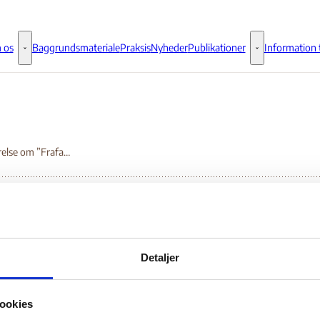
 os
Baggrundsmateriale
Praksis
Nyheder
Publikationer
Information t
Om os - Flere links
Publikationer - 
Redegørelse om ”Frafald/Apostasi i Islam”
degørelse om
Detaljer
afald/Apostasi i Islam”
ookies