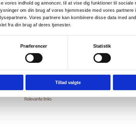
se vores indhold og annoncer, til at vise dig funktioner til sociale
Bilag 268
10.2001
Cand. theol. Lillian Risum
Iran (I)
oplysninger om din brug af vores hjemmeside med vores partnere i
lse om ”Frafald/Apostasi i Islam”
af Lillian Risum, cand. theol.
ysepartnere. Vores partnere kan kombinere disse data med andr
nde konsekvenserne af at forlade Islam
et fra din brug af deres tjenester.
.
wnload
Præferencer
Statistik
Digital Post - Borger
Tillad valgte
Digital Post - Virksomheder
Tilgængelighedserklæring
Relevante links