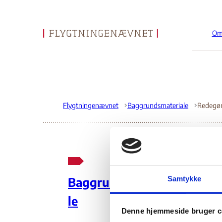
Om
Gå til forsiden
Flygtningenævnet
Baggrundsmateriale
Re
Samtykke
Baggrundsmateria
”Fr
le
Denne hjemmeside bruger c