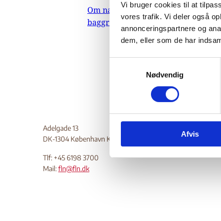
Vi bruger cookies til at tilpas
Om nævnets
01.
vores trafik. Vi deler også 
baggrundsmateriale
Redegøre
annonceringspartnere og anal
vedrøre
dem, eller som de har indsaml
Do
S
Nødvendig
a
m
t
y
k
Adelgade 13
Afvis
k
DK-1304 København K
e
Tlf: +45 6198 3700
v
Mail:
fln@fln.dk
a
l
g