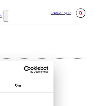
Kontakt
English
Fold søgefelt ud
il
Flere links
Information til - Flere links
Om