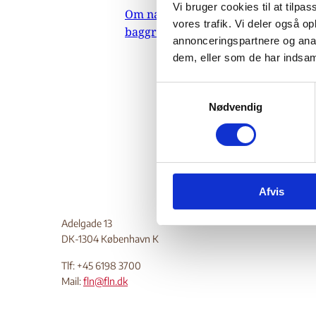
Vi bruger cookies til at tilpas
Om nævnets
01.
vores trafik. Vi deler også 
baggrundsmateriale
U.S. Dep
annonceringspartnere og anal
dem, eller som de har indsaml
2001. In
religion
S
Do
Nødvendig
a
m
t
y
k
Afvis
k
e
Adelgade 13
v
DK-1304 København K
a
l
Tlf: +45 6198 3700
g
Mail:
fln@fln.dk