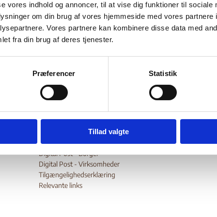
se vores indhold og annoncer, til at vise dig funktioner til sociale
Bilag 31
11.2001
US Department of State (USDoS)
Albanien (II)
oplysninger om din brug af vores hjemmeside med vores partnere i
artement of State. International Religious Freedom Report, Okt
ysepartnere. Vores partnere kan kombinere disse data med andr
et fra din brug af deres tjenester.
deholder generelle oplysninger om trosretninger og begrænsning
sfriheden.
wnload
Præferencer
Statistik
Tillad valgte
Digital Post - Borger
Digital Post - Virksomheder
Tilgængelighedserklæring
Relevante links