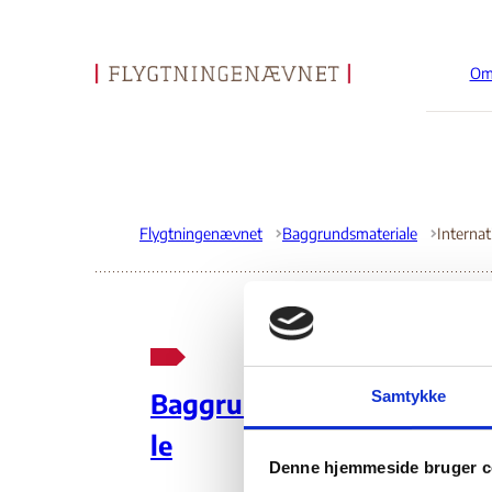
Om
Gå til forsiden
Flygtningenævnet
Baggrundsmateriale
Int
Samtykke
Baggrundsmateria
Fr
le
Denne hjemmeside bruger c