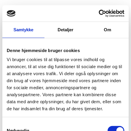
Fold søgefelt ud
Menu
Gå til forsiden
Flygtningenævnet
Baggrundsmateriale
Landeprofil af juli 2001
Samtykke
Detaljer
Om
Landeprofil af juli 2001
Denne hjemmeside bruger cookies
Vi bruger cookies til at tilpasse vores indhold og
Bilag 148
01.07.2001
Dansk Flygtningehjælp (DRC)
Somalia (I)
annoncer, til at vise dig funktioner til sociale medier og til
politiske og militære
Indeholder oplysninger om den
at analysere vores trafik. Vi deler også oplysninger om
udvikling
menneskerettighedssituationen opdelt
,
din brug af vores hjemmeside med vores partnere inden
efter regioner
dansk asylpraksis
,
.
for sociale medier, annonceringspartnere og
analysepartnere. Vores partnere kan kombinere disse
Download
data med andre oplysninger, du har givet dem, eller som
de har indsamlet fra din brug af deres tjenester.
S
Nødvendig