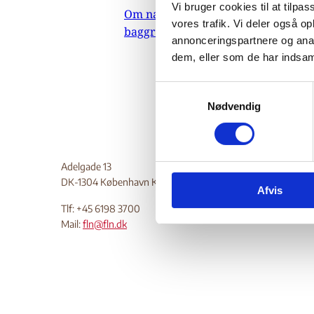
Vi bruger cookies til at tilpas
Om nævnets
missione
vores trafik. Vi deler også 
baggrundsmateriale
Mesic” v
annonceringspartnere og anal
repræsen
dem, eller som de har indsaml
fortroli
S
Nødvendig
a
m
t
y
Adelgade 13
k
DK-1304 København K
Afvis
k
e
Tlf: +45 6198 3700
Mail:
fln@fln.dk
v
a
l
g