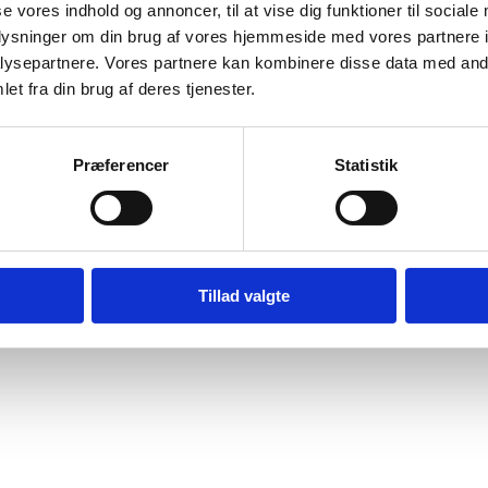
se vores indhold og annoncer, til at vise dig funktioner til sociale
n i Kroatien ”Serbs People’s Council discussed its concern with 
oplysninger om din brug af vores hjemmeside med vores partnere i
edrørende generhvervelse af ejendom, amnesti-loven og serbisk
ysepartnere. Vores partnere kan kombinere disse data med andr
Rapporten er klassificeret som være
tation i parlamentet.
et fra din brug af deres tjenester.
g
.
Præferencer
Statistik
Digital Post - Borger
Digital Post - Virksomheder
Tillad valgte
Tilgængelighedserklæring
Relevante links