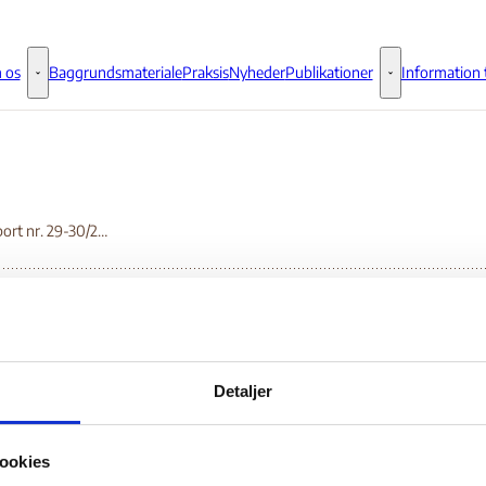
 os
Baggrundsmateriale
Praksis
Nyheder
Publikationer
Information t
Om os - Flere links
Publikationer - 
Ugerapport nr. 29-30/2001
erapport nr. 29-30/20
Detaljer
Bilag 123
07.2001
OSCE
Kroatien (II)
ookies
f ugerapport nr. 29-30/2001 for perioden 17. – 30. juli 2001 fra