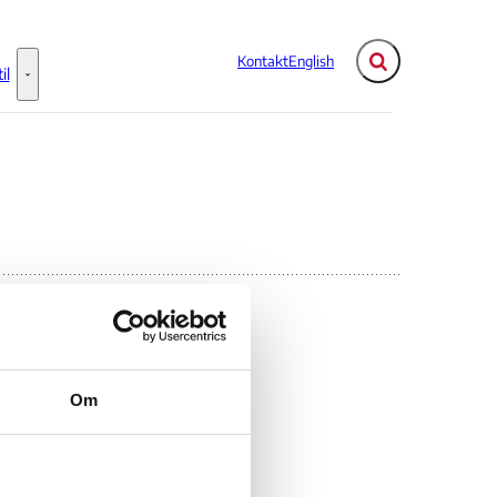
Kontakt
English
Fold søgefelt ud
il
Flere links
Information til - Flere links
01
Om
 OSCE-