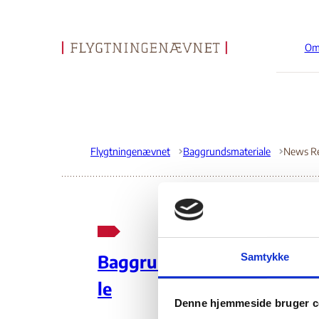
Om
Gå til forsiden
Flygtningenævnet
Baggrundsmateriale
Ne
Samtykke
Baggrundsmateria
20
le
Denne hjemmeside bruger c