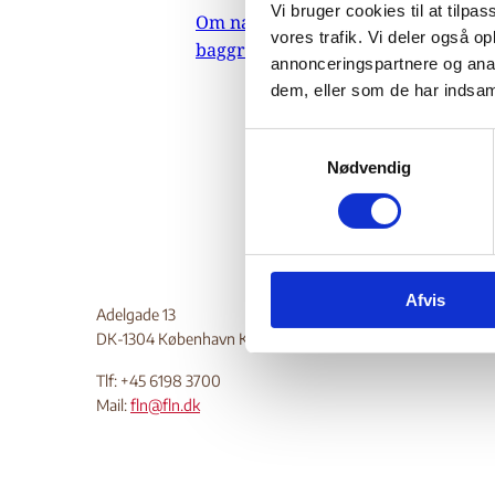
Vi bruger cookies til at tilpas
Om nævnets
13.
vores trafik. Vi deler også 
baggrundsmateriale
Indehold
annonceringspartnere og anal
dem, eller som de har indsaml
januar 2
anvende
S
Do
Nødvendig
a
m
t
y
k
Afvis
k
Adelgade 13
e
DK-1304 København K
v
a
Tlf: +45 6198 3700
Mail:
fln@fln.dk
l
g