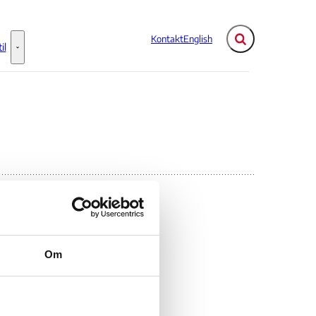
Kontakt
English
Fold søgefelt ud
il
Flere links
Information til - Flere links
ar
Om