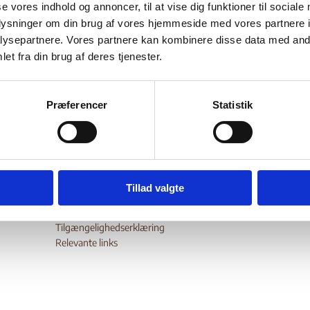
se vores indhold og annoncer, til at vise dig funktioner til sociale
Bilag 282
01.2001
Amnesty International (AI)
Serbien (II)
oplysninger om din brug af vores hjemmeside med vores partnere i
er information om den amnestilov det jugoslaviske parlament d
ysepartnere. Vores partnere kan kombinere disse data med andr
et fra din brug af deres tjenester.
001 godkendte. Indeholder oplysninger vedrørende lovens
lsesområde.
wnload
Præferencer
Statistik
Tillad valgte
Digital Post - Borger
Digital Post - Virksomheder
Tilgængelighedserklæring
Relevante links