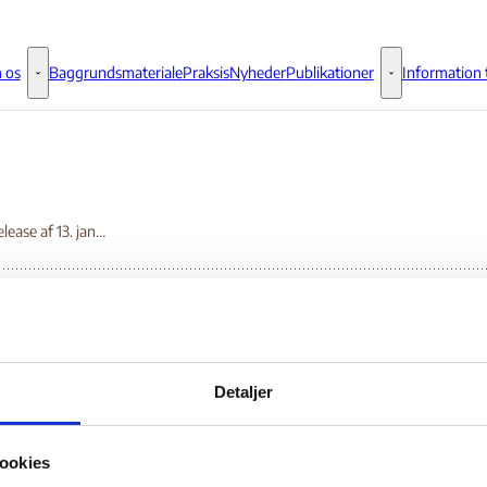
 os
Baggrundsmateriale
Praksis
Nyheder
Publikationer
Information t
Om os - Flere links
Publikationer - 
News Release af 13. januar 2001
ws Release af 13. janu
Detaljer
01
ookies