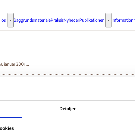
 os
Baggrundsmateriale
Praksis
Nyheder
Publikationer
Information t
Om os - Flere links
Publikationer - 
Svar af 19. januar 2001 på Udlændingestyrelsens høring af 19. oktober 2000
r af 19. januar 2001 p
Detaljer
lændingestyrelsens
ookies