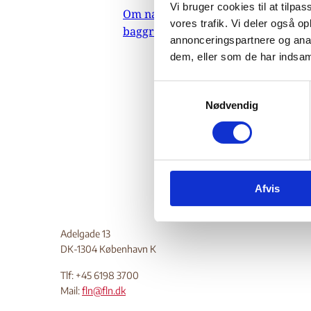
hø
Vi bruger cookies til at tilpas
Om nævnets
vores trafik. Vi deler også 
baggrundsmateriale
annonceringspartnere og anal
dem, eller som de har indsaml
19.
Udenrigs
S
oktober
Nødvendig
a
opholds
m
egyptisk
t
y
k
Afvis
k
e
v
Adelgade 13
a
DK-1304 København K
l
g
Tlf: +45 6198 3700
Mail:
fln@fln.dk