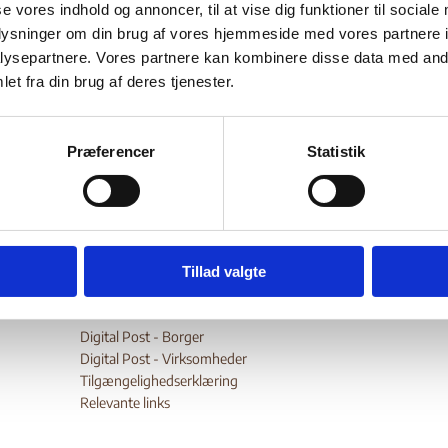
ring af 19. oktober 20
se vores indhold og annoncer, til at vise dig funktioner til sociale
oplysninger om din brug af vores hjemmeside med vores partnere i
ysepartnere. Vores partnere kan kombinere disse data med andr
et fra din brug af deres tjenester.
Bilag 199
01.2001
Udenrigsministeriet
Irak (I)
ministeriet svar af 19. januar 2001 på Udlændingestyrelsens høri
irakisk statsborgers
 2000 om en
mulighed for at få
Præferencer
Statistik
tilladelse
i Egypten, blandt andet på baggrund af ægteskab m
 statsborger.
Tillad valgte
Digital Post - Borger
Digital Post - Virksomheder
Tilgængelighedserklæring
Relevante links