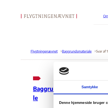
Om
Gå til forsiden
Flygtningenævnet
Baggrundsmateriale
Sva
Samtykke
Baggrundsmateria
Ud
le
Denne hjemmeside bruger c