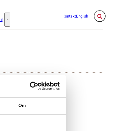
Kontakt
English
Fold søgefelt ud
il
Flere links
Information til - Flere links
å
Om