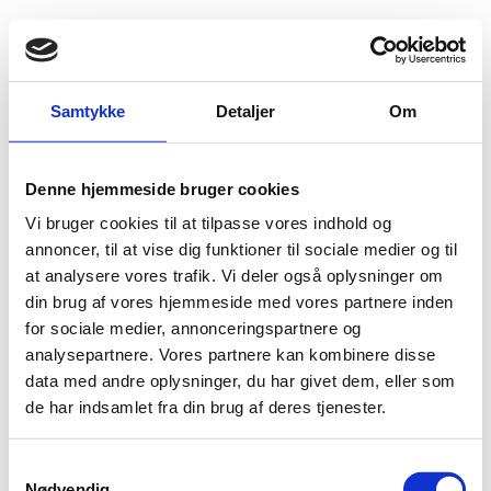
Fold søgefelt ud
Menu
Gå til forsiden
Flygtningenævnet
Baggrundsmateriale
Samtykke
Detaljer
Om
Country Reports on Human Rights Practices –2000
Denne hjemmeside bruger cookies
Country Reports on Human Rights Practices –2000
Vi bruger cookies til at tilpasse vores indhold og
Bilag 41
annoncer, til at vise dig funktioner til sociale medier og til
01.02.2001
US Department of State (USDoS)
Angola (II)
at analysere vores trafik. Vi deler også oplysninger om
U.S. Department of State. Country Reports on Human
din brug af vores hjemmeside med vores partnere inden
Rights Practices –2000. Udgivet i februar 2001. Indeholder
for sociale medier, annonceringspartnere og
generelle oplysninger om den politiske og menneskeretlige
analysepartnere. Vores partnere kan kombinere disse
tvangshvervning af
situation. Endvidere oplysninger om
data med andre oplysninger, du har givet dem, eller som
børn til de væbnede styrker
.
de har indsamlet fra din brug af deres tjenester.
Download
S
Nødvendig