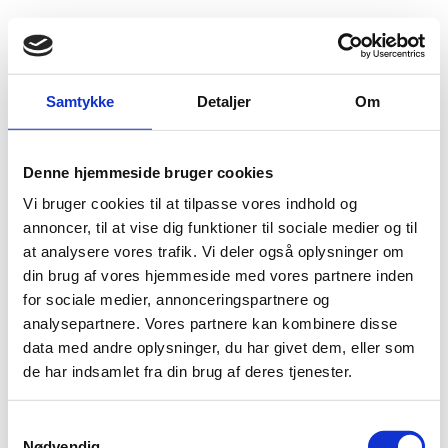
Fold søgefelt ud
Menu
Gå til forsiden
Flygtningenævnet
Baggrundsmateriale
Sri Lanka Assessment
Samtykke
Detaljer
Om
Sri Lanka Assessment
Denne hjemmeside bruger cookies
Vi bruger cookies til at tilpasse vores indhold og
Bilag 272
01.04.2001
UK Home Office (UK HO)
Sri Lanka (I)
annoncer, til at vise dig funktioner til sociale medier og til
Indeholder oplysninger om generelle
at analysere vores trafik. Vi deler også oplysninger om
menneskerettighedsforhold
ytringsfrihed,
, herunder
din brug af vores hjemmeside med vores partnere inden
forsamlingsfrihed, tilbagevendte asylansøgere,
for sociale medier, annonceringspartnere og
tamiler, henrettelser, tortur
. Endvidere oplysninger om
analysepartnere. Vores partnere kan kombinere disse
regeringstiltag for at bedre menneskerettighederne,
data med andre oplysninger, du har givet dem, eller som
LTTE,
oplysninger om
herunder tvangsmobilisering af
de har indsamlet fra din brug af deres tjenester.
mindreårige, bortførelser mod løsesummer og
diskriminering af etniske og religiøse mindretal. Derudover
S
kvinder, børn.
oplysninger om andre grupper, herunder
Nødvendig