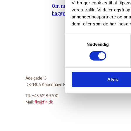
Vi bruger cookies til at tilpas
Om nævnets
05
vores trafik. Vi deler også 
baggrundsmateriale
Indehold
annonceringspartnere og anal
dem, eller som de har indsaml
Do
S
Nødvendig
a
m
t
y
k
Adelgade 13
Afvis
k
DK-1304 København K
e
v
Tlf: +45 6198 3700
a
Mail:
fln@fln.dk
l
g