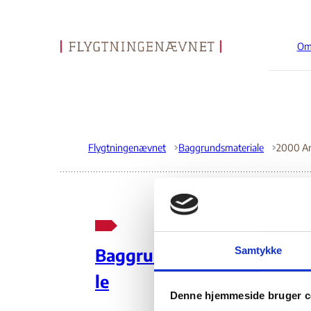
Om
Gå til forsiden
Flygtningenævnet
Baggrundsmateriale
20
Samtykke
Baggrundsmateria
Re
le
Denne hjemmeside bruger c