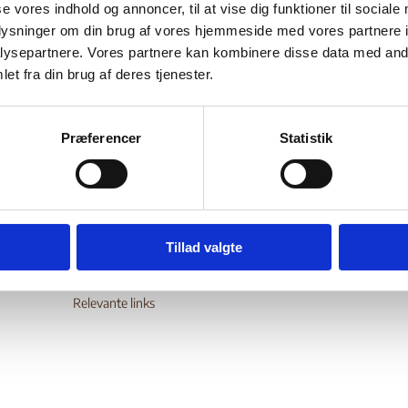
se vores indhold og annoncer, til at vise dig funktioner til sociale
Bilag 20
.09.2000
US Department of State (USDoS)
Guinea (II)
oplysninger om din brug af vores hjemmeside med vores partnere i
religionsfrihed
er generelle oplysninger om
.
ysepartnere. Vores partnere kan kombinere disse data med andr
et fra din brug af deres tjenester.
wnload
Præferencer
Statistik
Digital Post - Borger
Tillad valgte
Digital Post - Virksomheder
Tilgængelighedserklæring
Relevante links