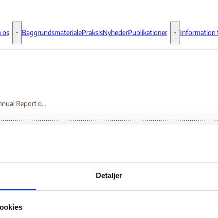
 os
Baggrundsmateriale
Praksis
Nyheder
Publikationer
Information t
Om os - Flere links
Publikationer - 
2000 Annual Report on International Religious Freedom
00 Annual Report on I
Detaljer
ligious Freedom
ookies