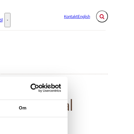
Kontakt
English
Fold søgefelt ud
il
Flere links
Information til - Flere links
nternational
Om