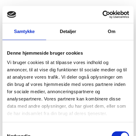
Fold søgefelt ud
Menu
Gå til forsiden
Flygtningenævnet
Baggrundsmateriale
Samtykke
Detaljer
Om
Background information on the situation in the Russian Federation in the context of the return of asylum-seekers
Denne hjemmeside bruger cookies
Background information on the situation in the
Vi bruger cookies til at tilpasse vores indhold og
Russian Federation in the context of the return of
annoncer, til at vise dig funktioner til sociale medier og til
asylum-seekers
at analysere vores trafik. Vi deler også oplysninger om
din brug af vores hjemmeside med vores partnere inden
Bilag 106
01.06.2000
United Nations High Commissioner for Refugees (UNHCR)
Rusland (I)
for sociale medier, annonceringspartnere og
analysepartnere. Vores partnere kan kombinere disse
Indeholder oplysninger om anvendelsen af Rusland som et
data med andre oplysninger, du har givet dem, eller som
sikkert tredje land for asylansøgere, der har opholdt sig i
de har indsamlet fra din brug af deres tjenester.
Rusland eller været i transit i Rusland. Indeholder
oplysninger om russisk udlændingeret, herunder
S
mulighederne for opholdstilladelse, asylproceduren samt
Nødvendig