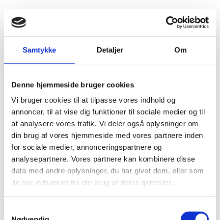
Fold søgefelt ud
Menu
Gå til forsiden
Flygtningenævnet
Baggrundsmateriale
Country Report for 1999
Samtykke
Detaljer
Om
Country Report for 1999
Denne hjemmeside bruger cookies
Vi bruger cookies til at tilpasse vores indhold og
Bilag 47
25.02.2000
US Department of State (USDoS)
Ghana (II)
annoncer, til at vise dig funktioner til sociale medier og til
Indeholder generelle oplysninger om den politiske og
at analysere vores trafik. Vi deler også oplysninger om
menneskeretlige situation.
din brug af vores hjemmeside med vores partnere inden
for sociale medier, annonceringspartnere og
Download
analysepartnere. Vores partnere kan kombinere disse
data med andre oplysninger, du har givet dem, eller som
de har indsamlet fra din brug af deres tjenester.
S
Nødvendig