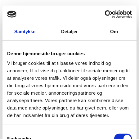
Fold søgefelt ud
Menu
Gå til forsiden
Flygtningenævnet
Baggrundsmateriale
Notat af 6. oktober 1999
Samtykke
Detaljer
Om
Notat af 6. oktober 1999
Denne hjemmeside bruger cookies
Vi bruger cookies til at tilpasse vores indhold og
Bilag 236
06.10.1999
Udenrigsministeriet
Libanon (I)
annoncer, til at vise dig funktioner til sociale medier og til
Udenrigsministeriets notat af 6. oktober 1999 vedrørende
at analysere vores trafik. Vi deler også oplysninger om
PFLP-GC
. Indeholder oplysninger om, hvorvidt
din brug af vores hjemmeside med vores partnere inden
medlemmer, som er deserteret fra tjeneste i
for sociale medier, annonceringspartnere og
organisationen, risikerer sanktioner fra organisationens
analysepartnere. Vores partnere kan kombinere disse
side. Vedlagt uddrag rapport fra 1998 fra Departement of
data med andre oplysninger, du har givet dem, eller som
State om global terrorisme.
de har indsamlet fra din brug af deres tjenester.
S
Nødvendig