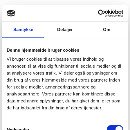
Fold søgefelt ud
Menu
Gå til forsiden
Flygtningenævnet
Baggrundsmateriale
Samtykke
Detaljer
Om
FN's rapport af 8. februar 1999
Denne hjemmeside bruger cookies
FN's rapport af 8. februar 1999
Vi bruger cookies til at tilpasse vores indhold og
Bilag 69
annoncer, til at vise dig funktioner til sociale medier og til
04.05.1999
FN
Den Demokratiske Republik Congo (I)
at analysere vores trafik. Vi deler også oplysninger om
Indeholder blandt andet oplysninger om børnesoldater.
din brug af vores hjemmeside med vores partnere inden
Download
for sociale medier, annonceringspartnere og
analysepartnere. Vores partnere kan kombinere disse
data med andre oplysninger, du har givet dem, eller som
de har indsamlet fra din brug af deres tjenester.
S
Nødvendig