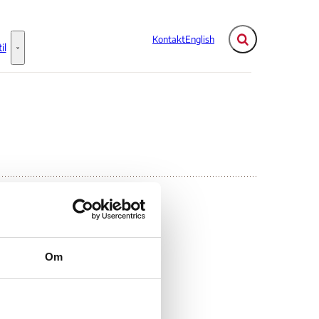
Kontakt
English
Fold søgefelt ud
il
Flere links
Information til - Flere links
9
Om
HCR)