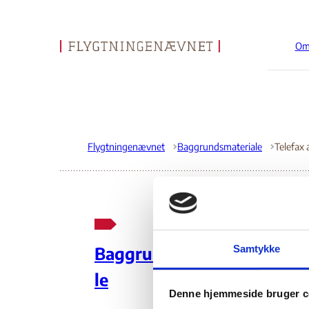
Om
Gå til forsiden
Flygtningenævnet
Baggrundsmateriale
Tel
Samtykke
Baggrundsmateria
le
08.
Denne hjemmeside bruger c
Bos