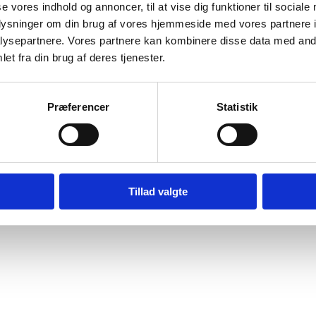
se vores indhold og annoncer, til at vise dig funktioner til sociale
elefax af 8. februar 1999 vedrørende anvendelsen af
oplysninger om din brug af vores hjemmeside med vores partnere i
ovgivningen.
ysepartnere. Vores partnere kan kombinere disse data med andr
wnload
et fra din brug af deres tjenester.
Præferencer
Statistik
Digital Post - Borger
Digital Post - Virksomheder
Tilgængelighedserklæring
Tillad valgte
Relevante links