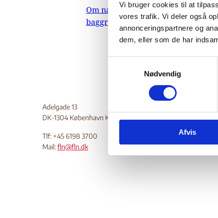
Vi bruger cookies til at tilpas
UNHCRs t
Om nævnets
vores trafik. Vi deler også 
amnestil
baggrundsmateriale
annonceringspartnere og anal
Do
dem, eller som de har indsaml
S
Nødvendig
a
m
t
Adelgade 13
y
DK-1304 København K
k
Afvis
k
Tlf: +45 6198 3700
e
Mail:
fln@fln.dk
v
a
l
g