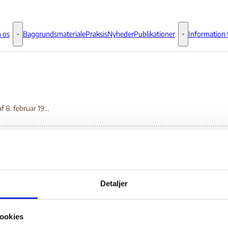
 os
Baggrundsmateriale
Praksis
Nyheder
Publikationer
Information t
Om os - Flere links
Publikationer - 
Telefax af 8. februar 1999
efax af 8. februar 199
Detaljer
Bilag 117
02.1999
United Nations High Commissioner for Refugees (UN
ookies
nien-Hercegovina (II)