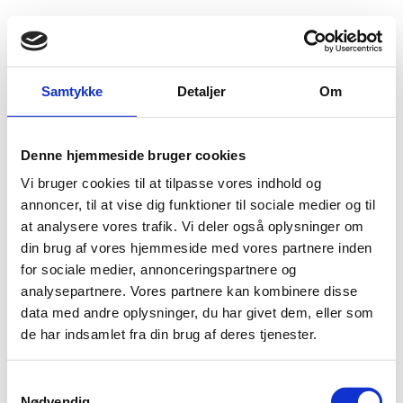
Fold søgefelt ud
Menu
Gå til forsiden
Flygtningenævnet
Baggrundsmateriale
Artikel
Samtykke
Detaljer
Om
Artikel
Denne hjemmeside bruger cookies
Vi bruger cookies til at tilpasse vores indhold og
Bilag 111
22.12.1999
Amnesty International (AI)
Rusland (I)
annoncer, til at vise dig funktioner til sociale medier og til
Indeholder oplysninger om forholdene for etniske
at analysere vores trafik. Vi deler også oplysninger om
tjetjenere i Rusland.
din brug af vores hjemmeside med vores partnere inden
for sociale medier, annonceringspartnere og
Download
analysepartnere. Vores partnere kan kombinere disse
data med andre oplysninger, du har givet dem, eller som
de har indsamlet fra din brug af deres tjenester.
S
Nødvendig