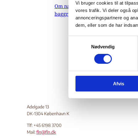
70
Vi bruger cookies til at tilpas
Om nævnets
vores trafik. Vi deler også 
baggrundsmateriale
annonceringspartnere og anal
dem, eller som de har indsaml
14.
UPDATE o
S
24. augu
Nødvendig
a
vedrøren
m
t
Do
y
k
Afvis
k
e
v
a
Adelgade 13
l
DK-1304 København K
g
Tlf: +45 6198 3700
Mail:
fln@fln.dk