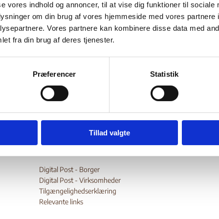
se vores indhold og annoncer, til at vise dig funktioner til sociale
oplysninger om din brug af vores hjemmeside med vores partnere i
ysepartnere. Vores partnere kan kombinere disse data med andr
et fra din brug af deres tjenester.
Bilag 222
10.1998
UN Inter Agency
Serbien (II)
n Kosovo, situationsrapporter nr. 56-70 (nr. 57 mangler) for p
st 1998 – 3. november 1998. Indeholder aktuelle oplysninger bl.a
Præferencer
Statistik
Kosovo
de forholdene i
.
wnload
Tillad valgte
Digital Post - Borger
Digital Post - Virksomheder
Tilgængelighedserklæring
Relevante links