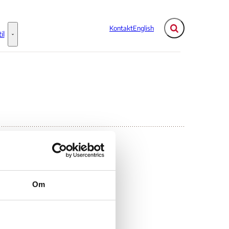
Kontakt
English
Fold søgefelt ud
il
Flere links
Information til - Flere links
Om
6-