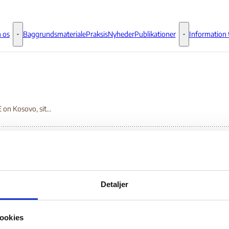
 os
Baggrundsmateriale
Praksis
Nyheder
Publikationer
Information t
Om os - Flere links
Publikationer - 
UPDATE on Kosovo, situationsrapporter nr. 56-70
DATE on Kosovo,
Detaljer
uationsrapporter nr. 5
ookies