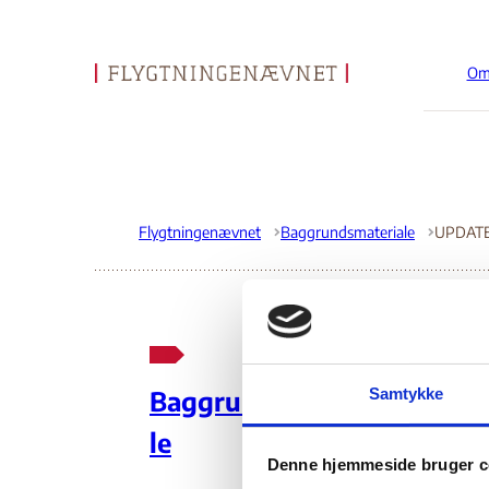
Om
Gå til forsiden
Flygtningenævnet
Baggrundsmateriale
UP
Samtykke
Baggrundsmateria
sit
le
Denne hjemmeside bruger c