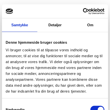
Fold søgefelt ud
Menu
Gå til forsiden
Flygtningenævnet
Baggrundsmateriale
Notat af 30. januar 1998
Samtykke
Detaljer
Om
Notat af 30. januar 1998
Denne hjemmeside bruger cookies
Vi bruger cookies til at tilpasse vores indhold og
Bilag 19
30.01.1998
Udenrigsministeriet
Libyen (II)
annoncer, til at vise dig funktioner til sociale medier og til
militærforhold
Indeholder oplysninger om forskellige
,
at analysere vores trafik. Vi deler også oplysninger om
straffen for værnepligtsunddragelse.
herunder
din brug af vores hjemmeside med vores partnere inden
for sociale medier, annonceringspartnere og
analysepartnere. Vores partnere kan kombinere disse
data med andre oplysninger, du har givet dem, eller som
de har indsamlet fra din brug af deres tjenester.
S
Adelgade 13
Nødvendig