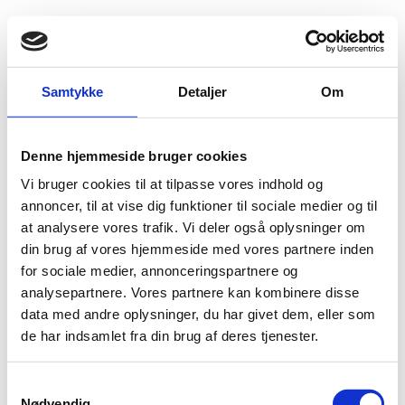
Fold søgefelt ud
Menu
Gå til forsiden
Flygtningenævnet
Baggrundsmateriale
Samtykke
Detaljer
Om
Notat af 30. december 1998
Denne hjemmeside bruger cookies
Notat af 30. december 1998
Vi bruger cookies til at tilpasse vores indhold og
Bilag 229
annoncer, til at vise dig funktioner til sociale medier og til
30.12.1998
Udenrigsministeriet
Libanon (I)
at analysere vores trafik. Vi deler også oplysninger om
Notat af 30. december 1998 fra Udenrigsministeriet
din brug af vores hjemmeside med vores partnere inden
straffen for at unddrage sig
vedrørende blandt andet
for sociale medier, annonceringspartnere og
værnepligt
.
analysepartnere. Vores partnere kan kombinere disse
data med andre oplysninger, du har givet dem, eller som
de har indsamlet fra din brug af deres tjenester.
S
Nødvendig