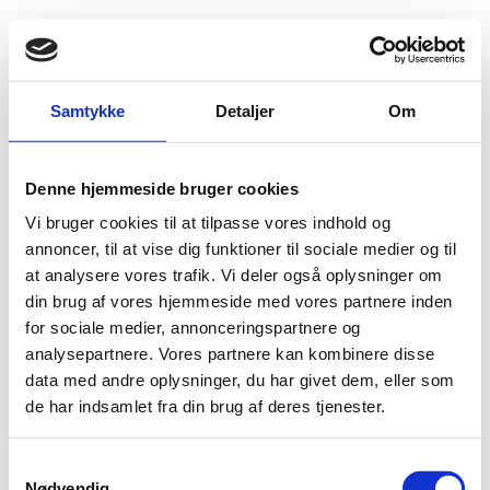
Fold søgefelt ud
Menu
Gå til forsiden
Flygtningenævnet
Baggrundsmateriale
Samtykke
Detaljer
Om
Question and answers series
Denne hjemmeside bruger cookies
Question and answers series
Vi bruger cookies til at tilpasse vores indhold og
Bilag 72
annoncer, til at vise dig funktioner til sociale medier og til
01.10.1997
Immigration and Refugee Board of Canada (IRB)
Pakistan (I)
at analysere vores trafik. Vi deler også oplysninger om
din brug af vores hjemmeside med vores partnere inden
Indeholder en kronologisk gennemgang af begivenheder i
for sociale medier, annonceringspartnere og
perioden marts 1995 til oktober 1997.
analysepartnere. Vores partnere kan kombinere disse
Download
data med andre oplysninger, du har givet dem, eller som
de har indsamlet fra din brug af deres tjenester.
S
Nødvendig