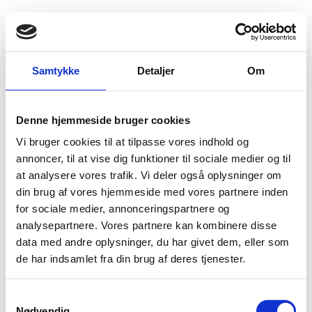
Fold søgefelt ud
Menu
Gå til forsiden
Flygtningenævnet
Baggrundsmateriale
Samtykke
Detaljer
Om
Anordning nr. 854 af 22. november 1997
Denne hjemmeside bruger cookies
Anordning nr. 854 af 22. november 1997
Vi bruger cookies til at tilpasse vores indhold og
Bilag 1
annoncer, til at vise dig funktioner til sociale medier og til
22.11.1997
Udenrigsministeriet
Diverse emner (I)
at analysere vores trafik. Vi deler også oplysninger om
Kopi af anordning
nr. 854 af 22. november 1997 om visse forholdsregler mod
din brug af vores hjemmeside med vores partnere inden
oprørsbevægelsen UNITA i Angola
.
for sociale medier, annonceringspartnere og
Download
analysepartnere. Vores partnere kan kombinere disse
data med andre oplysninger, du har givet dem, eller som
de har indsamlet fra din brug af deres tjenester.
S
Nødvendig